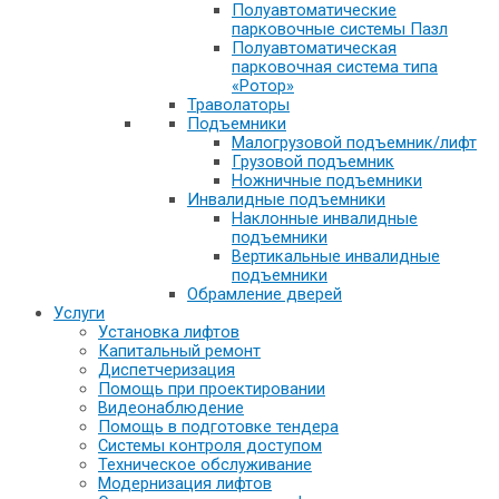
Полуавтоматические
парковочные системы Пазл
Полуавтоматическая
парковочная система типа
«Ротор»
Траволаторы
Подъемники
Малогрузовой подъемник/лифт
Грузовой подъемник
Ножничные подъемники
Инвалидные подъемники
Наклонные инвалидные
подъемники
Вертикальные инвалидные
подъемники
Обрамление дверей
Услуги
Установка лифтов
Капитальный ремонт
Диспетчеризация
Помощь при проектировании
Видеонаблюдение
Помощь в подготовке тендера
Системы контроля доступом
Техническое обслуживание
Модернизация лифтов