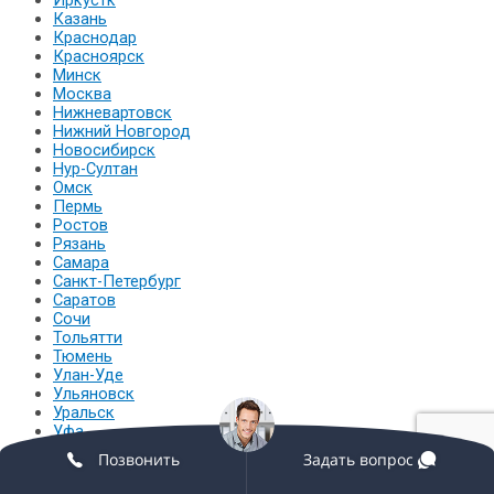
Иркустк
Казань
Краснодар
Красноярск
Минск
Москва
Нижневартовск
Нижний Новгород
Новосибирск
Нур-Султан
Омск
Пермь
Ростов
Рязань
Самара
Санкт-Петербург
Саратов
Сочи
Тольятти
Тюмень
Улан-Уде
Ульяновск
Уральск
Уфа
Хабаровск
Позвонить
Задать вопрос
Челябинск