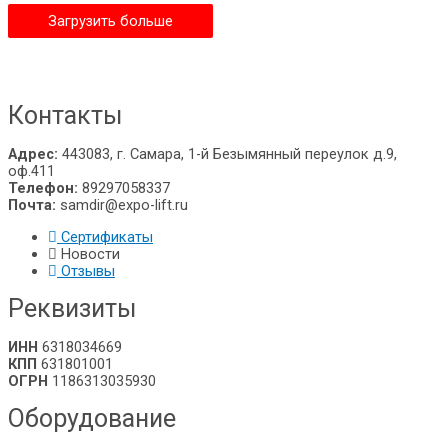
Загрузить больше
Владивосток
Контакты
Адрес:
443083, г. Самара, 1-й Безымянный переулок д.9,
оф.411
Телефон:
89297058337
Почта:
samdir@expo-lift.ru
Сертификаты
Новости
Отзывы
Реквизиты
ИНН
6318034669
КПП
631801001
ОГРН
1186313035930
Оборудование